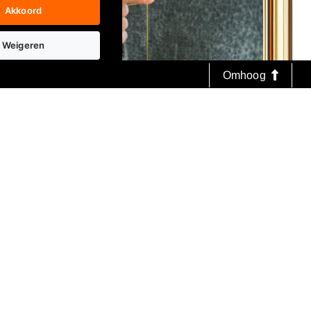
Akkoord
Weigeren
Omhoog
Geschenken
Kado's met attitude!