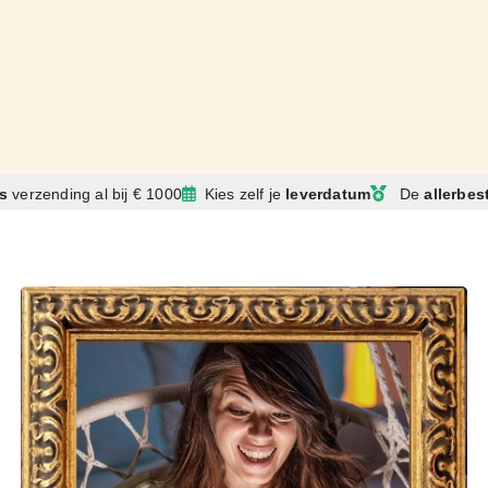
is
verzending
al bij € 1000
Kies zelf je
leverdatum
De
allerbes