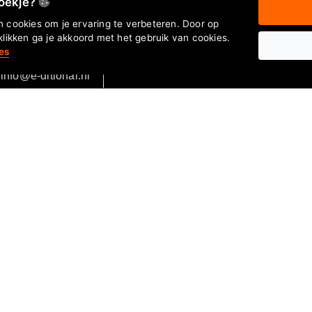
koekje?
 cookies om je ervaring te verbeteren. Door op
klikken ga je akkoord met het gebruik van cookies.
es
info@e-ditional.nl
Wellness
Altijd een goede keuze!