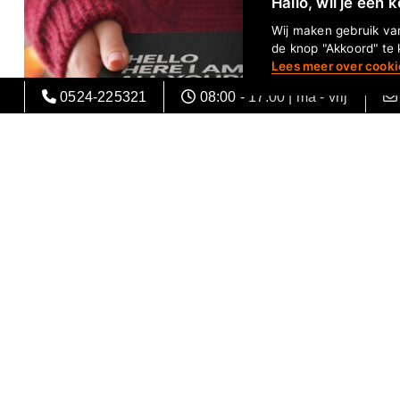
Hallo, wil je een 
Wij maken gebruik van
de knop "Akkoord" te 
Lees meer over cooki
0524-225321
08:00 - 17:00 | ma - vrij
Originele Giftboxen
Leuk verpakte weggevers waar je blij van wordt!