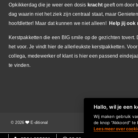
Inloggegevens:
Opkikkerdag die je weer een dosis
kracht
geeft om door 
E-mail : je eigen e-mailadres
dag waarin niet het ziek zijn centraal staat, maar Geniete
Wachtwoord : demo100keuzekado
hoofdletter! Maar dat kunnen we niet alleen!
Help jij oo
Kerstpakketten die een BIG smile op de gezichten tovert
het voor. Je vindt hier de allerleukste kerstpakketten. Voor
collega, medewerker of klant is hier een passend eindej
te vinden.
Hallo, wil je een 
Wij maken gebruik van
© 2026
E-ditional
de knop "Akkoord" te 
Lees meer over cooki